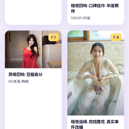
暗夜回响·口碑佳作·年度期
待
1080P/印度
7.1
7.4
异境回响·豆瓣高分
HD高清/韩国
暗夜追缉·完结撒花·真实事
件改编