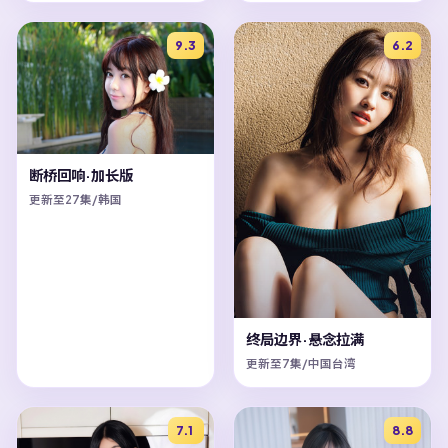
9.3
6.2
断桥回响·加长版
更新至27集/韩国
终局边界·悬念拉满
更新至7集/中国台湾
7.1
8.8