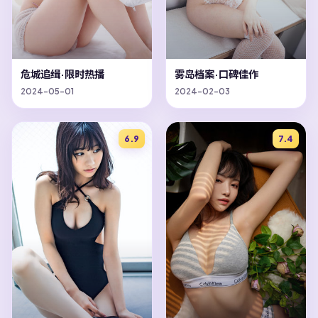
危城追缉·限时热播
雾岛档案·口碑佳作
2024-05-01
2024-02-03
6.9
7.4