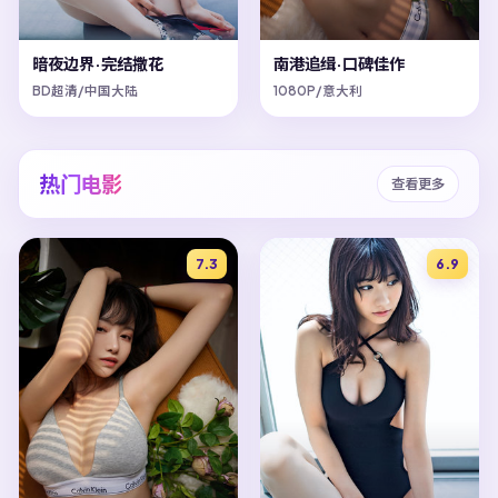
暗夜边界·完结撒花
南港追缉·口碑佳作
BD超清/中国大陆
1080P/意大利
热门电影
查看更多
7.3
6.9