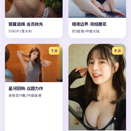
银翼追缉·会员抢先
暗夜边界·完结撒花
1080P/意大利
BD超清/中国大陆
7.0
9.0
星河回响·议题力作
更新至19集/中国香港