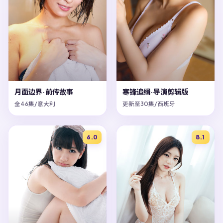
月面边界·前传故事
寒锋追缉·导演剪辑版
全46集/意大利
更新至30集/西班牙
6.0
8.1