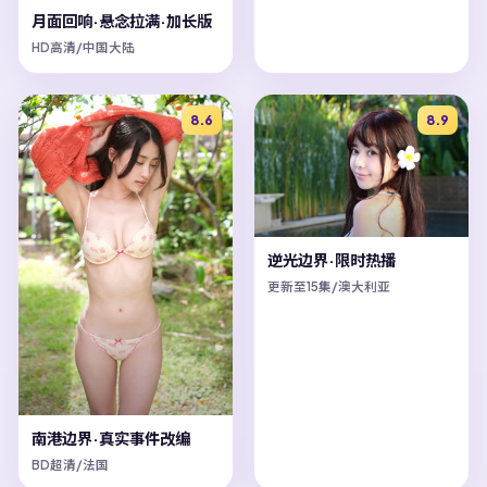
月面回响·悬念拉满·加长版
HD高清/中国大陆
8.6
8.9
逆光边界·限时热播
更新至15集/澳大利亚
南港边界·真实事件改编
BD超清/法国