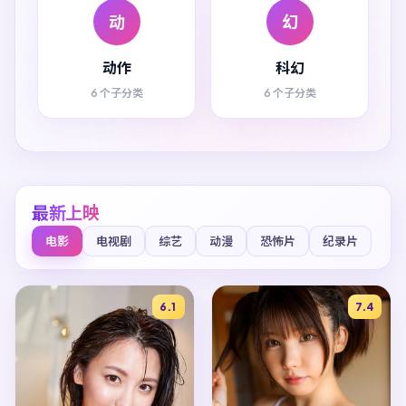
动
幻
动作
科幻
6 个子分类
6 个子分类
最新上映
电影
电视剧
综艺
动漫
恐怖片
纪录片
6.1
7.4