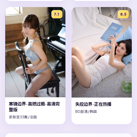
7.1
8.5
寒锋边界·高燃过瘾·高清完
失控边界·正在热播
整版
BD超清/韩国
更新至33集/法国