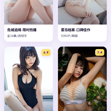
危城追缉·限时热播
雾岛档案·口碑佳作
全26集/西班牙
1080P/韩国
6.9
7.4