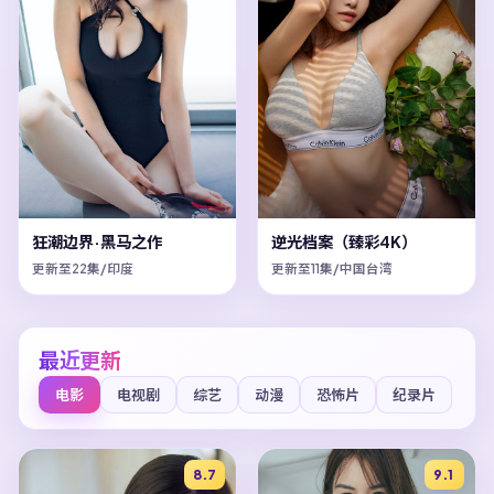
狂潮边界·黑马之作
逆光档案（臻彩4K）
更新至22集/印度
更新至11集/中国台湾
最近更新
电影
电视剧
综艺
动漫
恐怖片
纪录片
8.7
9.1