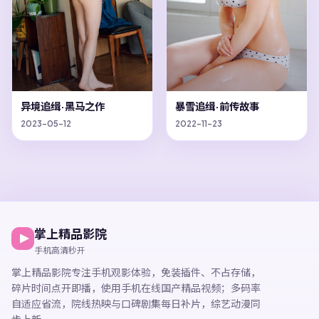
异境追缉·黑马之作
暴雪追缉·前传故事
2023-05-12
2022-11-23
掌上精品影院
手机高清秒开
掌上精品影院
专注手机观影体验，
免装插件、不占存储，
碎片时间点开即播，
使用手机在线国产精品视频
；多码率
自适应省流，院线热映与口碑剧集每日补片，综艺动漫同