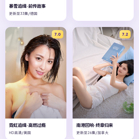
暴雪追缉·前传故事
更新至33集/德国
7.0
7.2
霓虹追缉·高燃过瘾
南港回响·终章归来
HD高清/美国
更新至26集/加拿大