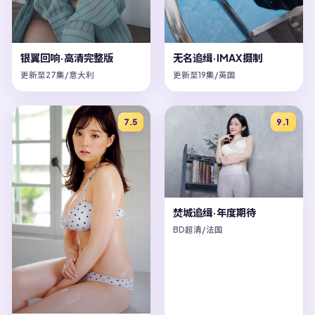
银翼回响·高清完整版
无名追缉·IMAX摄制
更新至27集/意大利
更新至19集/英国
7.5
9.1
焚城追缉·年度期待
BD超清/法国