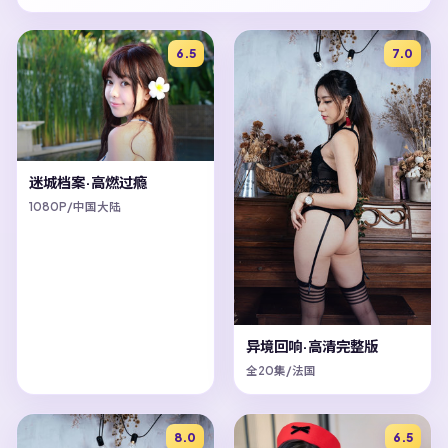
6.5
7.0
迷城档案·高燃过瘾
1080P/中国大陆
异境回响·高清完整版
全20集/法国
8.0
6.5