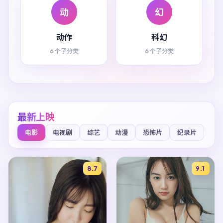
动
幻
动作
科幻
6 个子分类
6 个子分类
最新上映
电影
电视剧
综艺
动漫
恐怖片
纪录片
8.7
9.1