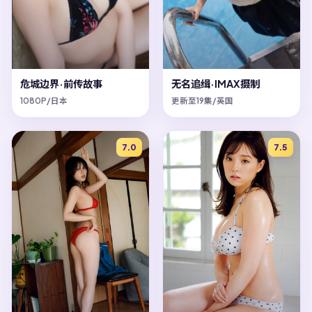
危城边界·前传故事
无名追缉·IMAX摄制
1080P/日本
更新至19集/英国
7.0
7.5