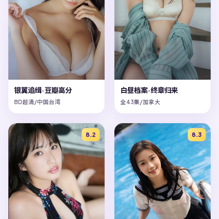
银翼追缉·豆瓣高分
白昼档案·终章归来
BD超清/中国台湾
全43集/加拿大
8.2
8.3